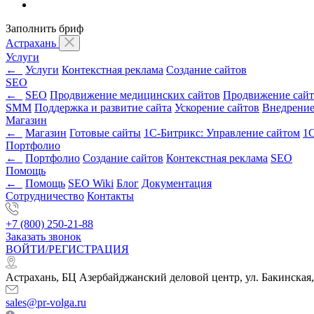
Заполнить бриф
Астрахань
Услуги
←
Услуги
Контекстная реклама
Создание сайтов
SEO
←
SEO
Продвижение медицинских сайтов
Продвижение сайт
SMM
Поддержка и развитие сайта
Ускорение сайтов
Внедрени
Магазин
←
Магазин
Готовые сайты
1С-Битрикс: Управление сайтом
1С
Портфолио
←
Портфолио
Создание сайтов
Контекстная реклама
SEO
Помощь
←
Помощь
SEO Wiki
Блог
Документация
Сотрудничество
Контакты
+7 (800) 250-21-88
Заказать звонок
ВОЙТИ/РЕГИСТРАЦИЯ
Астрахань, БЦ Азербайджанский деловой центр, ул. Бакинская,
sales@pr-volga.ru