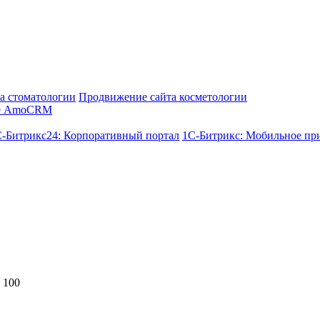
а стоматологии
Продвижение сайта косметологии
е AmoCRM
-Битрикс24: Корпоративный портал
1С-Битрикс: Мобильное пр
 100