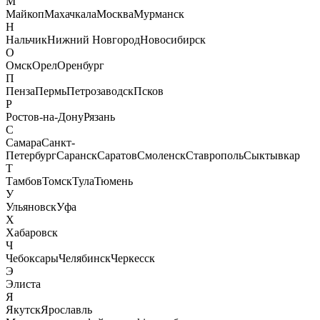
М
Майкоп
Махачкала
Москва
Мурманск
Н
Нальчик
Нижний Новгород
Новосибирск
О
Омск
Орел
Оренбург
П
Пенза
Пермь
Петрозаводск
Псков
Р
Ростов-на-Дону
Рязань
С
Самара
Санкт-
Петербург
Саранск
Саратов
Смоленск
Ставрополь
Сыктывкар
Т
Тамбов
Томск
Тула
Тюмень
У
Ульяновск
Уфа
Х
Хабаровск
Ч
Чебоксары
Челябинск
Черкесск
Э
Элиста
Я
Якутск
Ярославль