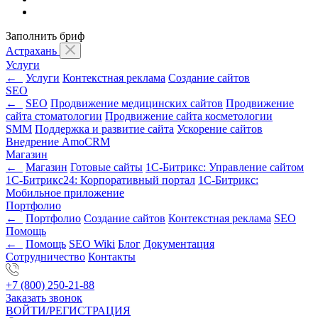
Заполнить бриф
Астрахань
Услуги
←
Услуги
Контекстная реклама
Создание сайтов
SEO
←
SEO
Продвижение медицинских сайтов
Продвижение
сайта стоматологии
Продвижение сайта косметологии
SMM
Поддержка и развитие сайта
Ускорение сайтов
Внедрение AmoCRM
Магазин
←
Магазин
Готовые сайты
1С-Битрикс: Управление сайтом
1С-Битрикс24: Корпоративный портал
1С-Битрикс:
Мобильное приложение
Портфолио
←
Портфолио
Создание сайтов
Контекстная реклама
SEO
Помощь
←
Помощь
SEO Wiki
Блог
Документация
Сотрудничество
Контакты
+7 (800) 250-21-88
Заказать звонок
ВОЙТИ/РЕГИСТРАЦИЯ