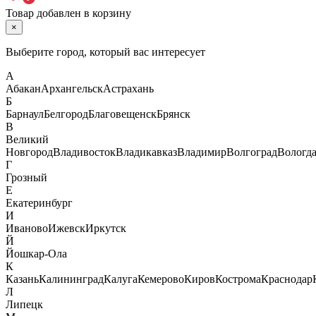
Товар добавлен в корзину
×
Выберите город, который вас интересует
А
Абакан
Архангельск
Астрахань
Б
Барнаул
Белгород
Благовещенск
Брянск
В
Великий
Новгород
Владивосток
Владикавказ
Владимир
Волгоград
Вологд
Г
Грозный
Е
Екатеринбург
И
Иваново
Ижевск
Иркутск
Й
Йошкар-Ола
К
Казань
Калининград
Калуга
Кемерово
Киров
Кострома
Краснодар
Л
Липецк